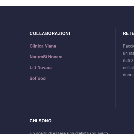
COLLABORAZIONI
RETE
Clinica Viana
Facci
un ins
NaturaSì Novara
nutri
Lilt Novara
nell'a
donna
SoFood
CHI SONO
Ho scelto di essere una dietista (ho avuto