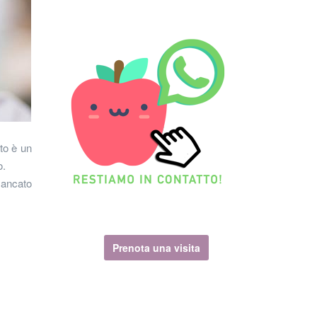
to è un
o.
mancato
Prenota una visita