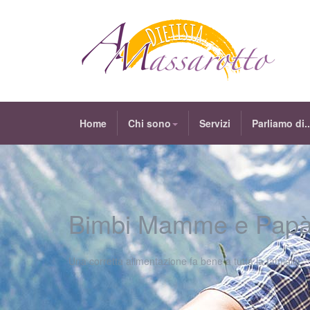
Home
Chi sono
Servizi
Parliamo di..
Bimbi Mamme e Pap
Una corretta alimentazione fa bene a tutta la famiglia